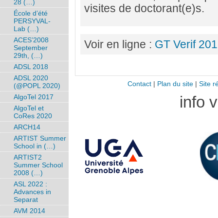
28 (…)
visites de doctorant(e)s.
École d’été
PERSYVAL-
Lab (…)
ACES’2008
Voir en ligne :
GT Verif 20
September
29th, (…)
ADSL 2018
ADSL 2020
Contact
|
Plan du site
|
Site r
(@POPL 2020)
info 
AlgoTel 2017
AlgoTel et
CoRes 2020
ARCH14
ARTIST Summer
School in (…)
ARTIST2
Summer School
2008 (…)
ASL 2022 :
Advances in
Separat
AVM 2014