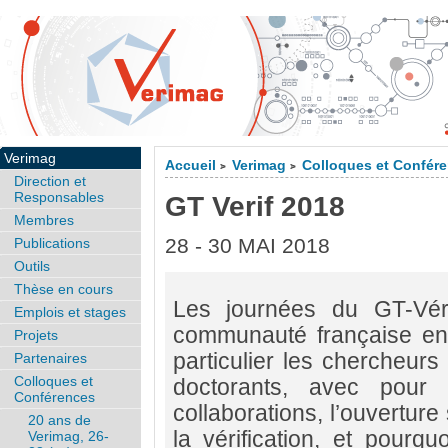
Verimag
Accueil
Verimag
Colloques et Confér
>
>
Direction et
Responsables
GT Verif 2018
Membres
28 - 30 MAI 2018
Publications
Outils
Thèse en cours
Les journées du GT-Véri
Emplois et stages
communauté française en v
Projets
particulier les chercheurs 
Partenaires
Colloques et
doctorants, avec pour o
Conférences
collaborations, l’ouverture
20 ans de
la vérification, et pourq
Verimag, 26-