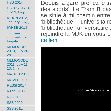
Depuis la gare, prenez le tr
HSB 2014
des sports’. Le Tram B pa
HSCC 2012, Apr
17-19, Beijing
se situe à mi-chemin entre 
ICDCN 2012,
’bibliothèque universita
January 3-6, (…)
’bibliothèque universitai
IWHSB 2013
rejoindre la MJK en vous b
Journée
informatique
ce lien
.
frugale
MEMOCODE
2010, July 26-
28,
MEMOCODE
2011, July 11-
13, (…)
MeTRiD 2018
MOVEP 2020
RESSI 2017
RTNS 2017
RV 2018
SSS 2020
SSS’2011,