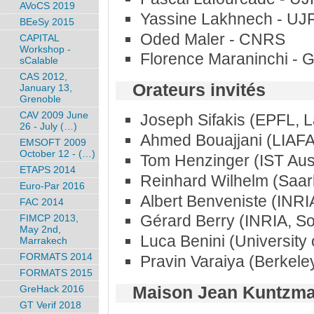
AVoCS 2019
Yassine Lakhnech - UJ
BEeSy 2015
Oded Maler - CNRS
CAPITAL
Workshop -
Florence Maraninchi - 
sCalable
CAS 2012,
Orateurs invités
January 13,
Grenoble
CAV 2009 June
Joseph Sifakis (EPFL, 
26 - July (…)
Ahmed Bouajjani (LIAFA,
EMSOFT 2009
October 12 - (…)
Tom Henzinger (IST Aust
ETAPS 2014
Reinhard Wilhelm (Saarl
Euro-Par 2016
Albert Benveniste (INR
FAC 2014
Gérard Berry (INRIA, So
FIMCP 2013,
May 2nd,
Luca Benini (University
Marrakech
FORMATS 2014
Pravin Varaiya (Berkeley
FORMATS 2015
Maison Jean Kuntzm
GreHack 2016
GT Verif 2018