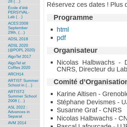
28 (…)
Réservez ces dates ! Plus d’
École d’été
PERSYVAL-
Programme
Lab (…)
ACES’2008
September
html
29th, (…)
pdf
ADSL 2018
ADSL 2020
Organisateur
(@POPL 2020)
AlgoTel 2017
Nicolas Halbwachs - 
AlgoTel et
CoRes 2020
CNRS, Directeur du Lab
ARCH14
Comité d’Organisatio
ARTIST Summer
School in (…)
ARTIST2
Karine Altisen - Grenob
Summer School
Stéphane Devismes - U
2008 (…)
ASL 2022 :
Susanne Graf - CNRS
Advances in
Separat
Nicolas Halbwachs - 
AVM 2014
Pascal Lafourcade - UJ