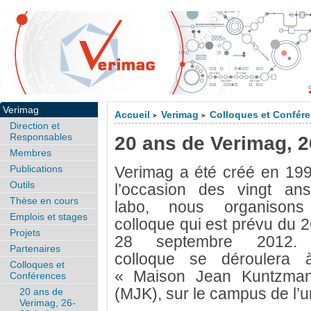
Verimag
Accueil
Verimag
Colloques et Confér
>
>
Direction et
Responsables
20 ans de Verimag, 
Membres
Publications
Verimag a été créé en 199
Outils
l’occasion des vingt an
Thèse en cours
labo, nous organison
Emplois et stages
colloque qui est prévu du 
Projets
28 septembre 2012.
Partenaires
colloque se déroulera 
Colloques et
« Maison Jean Kuntzma
Conférences
(MJK), sur le campus de l’u
20 ans de
Verimag, 26-