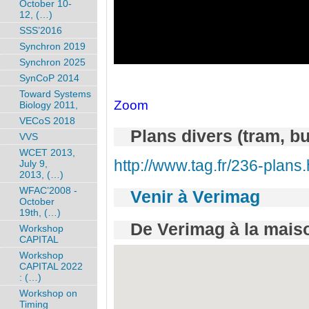
October 10-
12, (…)
SSS’2016
Synchron 2019
Synchron 2025
SynCoP 2014
Toward Systems
Zoom
Biology 2011,
VECoS 2018
Plans divers (tram, bus
VVS
WCET 2013,
http://www.tag.fr/236-plans
July 9,
2013, (…)
WFAC’2008 -
Venir à Verimag
October
19th, (…)
De Verimag à la mai
Workshop
CAPITAL
Workshop
CAPITAL 2022
: (…)
Workshop on
Timing