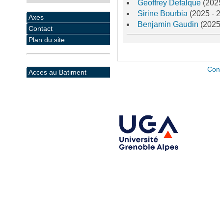
Geoffrey Defalque
(202
Sirine Bourbia
(2025 - 
Axes
Benjamin Gaudin
(2025
Contact
Plan du site
Con
Acces au Batiment