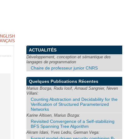
NGLISH
ANÇAIS
ACTUALITÉS
Développement, conception et sémantique des
langages de programmation
Chaire de professeur junior CNRS
Quelques Publications Récentes
Marius Bozga, Radu Iosif, Arnaud Sangnier, Neven
Villani:
Counting Abstraction and Decidability for the
Verification of Structured Parameterized
Networks
Karine Altisen, Marius Bozga:
Revisited Convergence of a Self-stabilizing
BFS Spanning Tree Algorithm
Akram Idani, Yves Ledru, German Vega:
Formal model-driven security combining B-