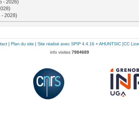
5 - 2026)
2028)
 - 2028)
tact
|
Plan du site
|
Site réalisé avec SPIP 4.4.16
+
AHUNTSIC
[CC Lice
info visites
7984689