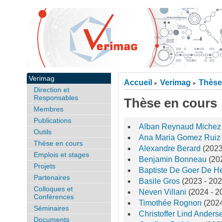
Verimag
Accueil
Verimag
Thèse
>
>
Direction et
Responsables
Thèse en cours
Membres
Publications
Alban Reynaud Miche
Outils
Ana Maria Gomez Rui
Thèse en cours
Alexandre Berard
(2023
Emplois et stages
Benjamin Bonneau
(20
Projets
Baptiste De Goer De H
Partenaires
Basile Gros
(2023 - 202
Colloques et
Neven Villani
(2024 - 2
Conférences
Timothée Rognon
(2024
Séminaires
Christoffer Lind Ander
Documents