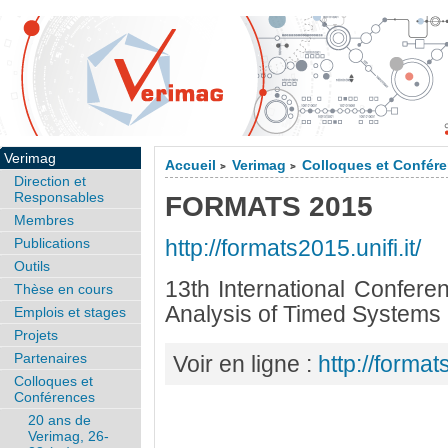
Verimag
Accueil
Verimag
Colloques et Confér
>
>
Direction et
Responsables
FORMATS 2015
Membres
Publications
http://formats2015.unifi.it/
Outils
13th International Confer
Thèse en cours
Analysis of Timed Systems
Emplois et stages
Projets
Partenaires
Voir en ligne :
http://formats
Colloques et
Conférences
20 ans de
Verimag, 26-