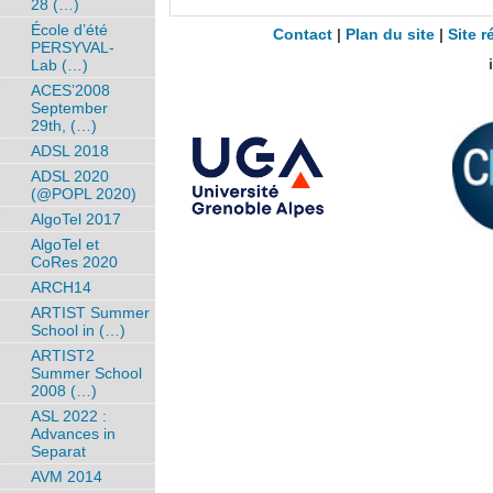
28 (…)
École d’été
Contact
|
Plan du site
|
Site r
PERSYVAL-
Lab (…)
ACES’2008
September
29th, (…)
ADSL 2018
ADSL 2020
(@POPL 2020)
AlgoTel 2017
AlgoTel et
CoRes 2020
ARCH14
ARTIST Summer
School in (…)
ARTIST2
Summer School
2008 (…)
ASL 2022 :
Advances in
Separat
AVM 2014