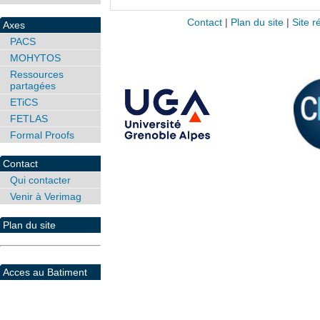
Contact
|
Plan du site
|
Site r
Axes
PACS
MOHYTOS
Ressources
partagées
ETiCS
FETLAS
Formal Proofs
Contact
Qui contacter
Venir à Verimag
Plan du site
Acces au Batiment