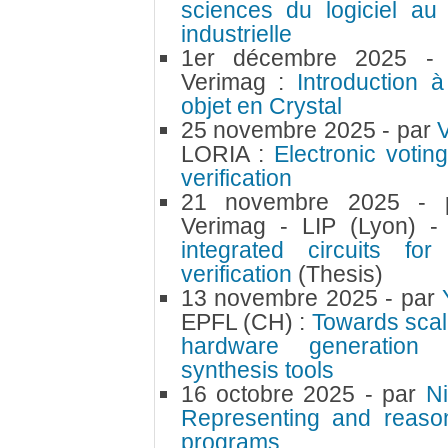
sciences du logiciel au
industrielle
1er décembre 2025
-
Verimag :
Introduction 
objet en Crystal
25 novembre 2025
- par
LORIA :
Electronic votin
verification
21 novembre 2025
-
Verimag - LIP (Lyon) -
integrated circuits for 
verification
(Thesis)
13 novembre 2025
- par
EPFL (CH) :
Towards scala
hardware generation u
synthesis tools
16 octobre 2025
- par
N
Representing and reason
programs