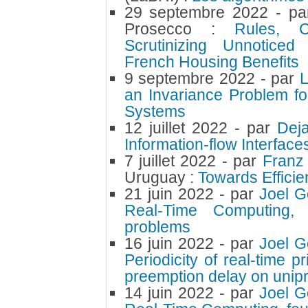
29 septembre 2022
- p
Prosecco :
Rules, C
Scrutinizing Unnotice
French Housing Benefits
9 septembre 2022
- par
an Invariance Problem f
Systems
12 juillet 2022
- par
Dej
Information-flow Interface
7 juillet 2022
- par
Franz
Uruguay :
Towards Efficie
21 juin 2022
- par
Joel 
Real-Time Computing, M
problems
16 juin 2022
- par
Joel 
Periodicity of real-time p
preemption delay on unip
14 juin 2022
- par
Joel 