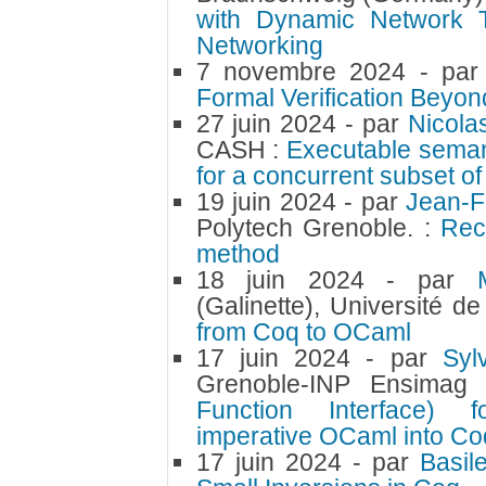
with Dynamic Network Tr
Networking
7 novembre 2024
- pa
Formal Verification Beyon
27 juin 2024
- par
Nicol
CASH :
Executable seman
for a concurrent subset o
19 juin 2024
- par
Jean-
Polytech Grenoble. :
Rec
method
18 juin 2024
- par
(Galinette), Université d
from Coq to OCaml
17 juin 2024
- par
Sy
Grenoble-INP Ensimag
Function Interface) 
imperative OCaml into Coq
17 juin 2024
- par
Basi