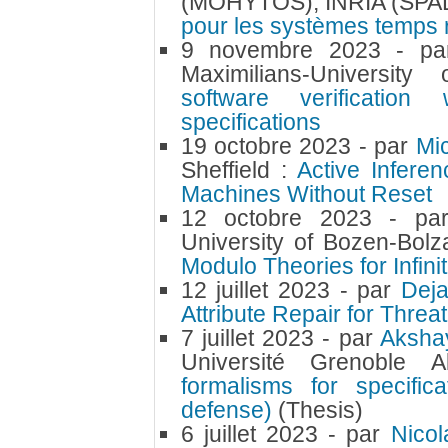
(MOHYTOS), INRIA (SPA
pour les systèmes temps r
9 novembre 2023
- p
Maximilians-Universi
software verification
specifications
19 octobre 2023
- par
Mi
Sheffield :
Active Infere
Machines Without Reset
12 octobre 2023
- p
University of Bozen-Bolz
Modulo Theories for Infinit
12 juillet 2023
- par
Dej
Attribute Repair for Threa
7 juillet 2023
- par
Aksh
Université Grenoble
formalisms for specifi
defense)
(Thesis)
6 juillet 2023
- par
Nicol