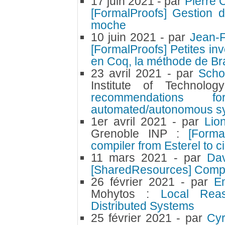
17 juin 2021
- par
Pierre 
[FormalProofs] Gestion 
moche
10 juin 2021
- par
Jean-
[FormalProofs] Petites in
en Coq, la méthode de B
23 avril 2021
- par
Scho
Institute of Technol
recommendations fo
automated/autonomous s
1er avril 2021
- par
Lio
Grenoble INP :
[Forma
compiler from Esterel to ci
11 mars 2021
- par
Da
[SharedResources] CompC
26 février 2021
- par
E
Mohytos :
Local Reas
Distributed Systems
25 février 2021
- par
Cyr