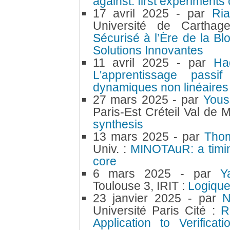
against: first experiments
17 avril 2025
- par
Ri
Université de Cartha
Sécurisé à l’Ère de la Bl
Solutions Innovantes
11 avril 2025
- par
Ha
L'apprentissage passi
dynamiques non linéaire
27 mars 2025
- par
Yous
Paris-Est Créteil Val de
synthesis
13 mars 2025
- par
Tho
Univ. :
MINOTAuR: a timin
core
6 mars 2025
- par
Y
Toulouse 3, IRIT :
Logique
23 janvier 2025
- par
N
Université Paris Cité :
R
Application to Verifica