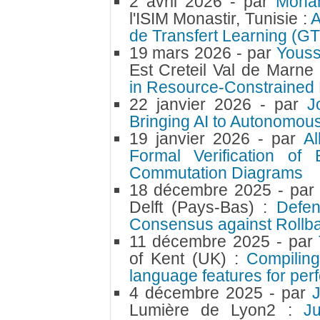
2 avril 2026
- par
Moha
l'ISIM Monastir, Tunisie :
A
de Transfert Learning (G
19 mars 2026
- par
Youss
Est Creteil Val de Marne
in Resource-Constrained 
22 janvier 2026
- par
J
Bringing AI to Autonomou
19 janvier 2026
- par
A
Formal Verification of
Commutation Diagrams
18 décembre 2025
- pa
Delft (Pays-Bas) :
Defen
Consensus against Rollba
11 décembre 2025
- par
of Kent (UK) :
Compiling
language features for per
4 décembre 2025
- par
Lumière de Lyon2 :
J