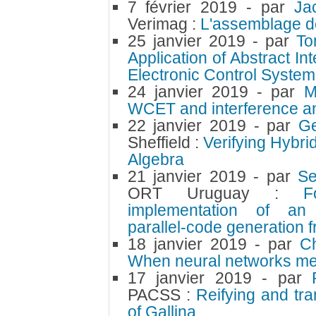
7 février 2019
- par
Ja
Verimag :
L'assemblage d
25 janvier 2019
- par
To
Application of Abstract In
Electronic Control System
24 janvier 2019
- par
M
WCET and interference an
22 janvier 2019
- par
Ge
Sheffield :
Verifying Hybr
Algebra
21 janvier 2019
- par
Se
ORT Uruguay :
F
implementation of an 
parallel-code generation
18 janvier 2019
- par
C
When neural networks mee
17 janvier 2019
- par
PACSS :
Reifying and tr
of Gallina