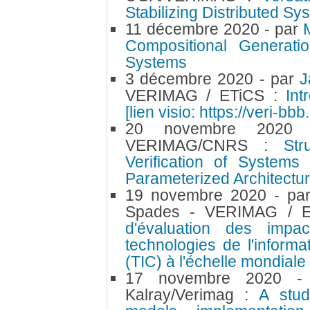
Stabilizing Distributed S
11 décembre 2020
- par
Compositional Generati
Systems
3 décembre 2020
- par
J
VERIMAG / ETiCS :
Int
[lien visio: https://veri-bb
20 novembre 202
VERIMAG/CNRS :
Str
Verification of Systems
Parameterized Architectu
19 novembre 2020
- pa
Spades - VERIMAG / 
d'évaluation des impa
technologies de l'inform
(TIC) à l'échelle mondiale
17 novembre 2020
-
Kalray/Verimag :
A stud