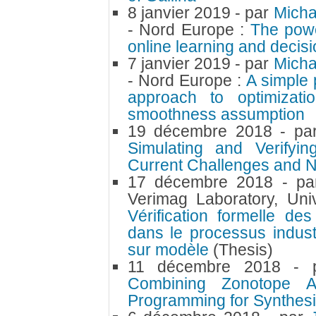
8 janvier 2019
- par
Micha
- Nord Europe :
The powe
online learning and decis
7 janvier 2019
- par
Micha
- Nord Europe :
A simple 
approach to optimizati
smoothness assumption
19 décembre 2018
- p
Simulating and Verifyi
Current Challenges and N
17 décembre 2018
- p
Verimag Laboratory, Uni
Vérification formelle d
dans le processus indust
sur modèle
(Thesis)
11 décembre 2018
- 
Combining Zonotope Ab
Programming for Synthesiz