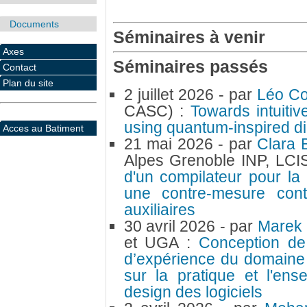
Documents
Séminaires à venir
Axes
Séminaires passés
Contact
Plan du site
2 juillet 2026
- par
Léo Co
CASC) :
Towards intuitiv
using quantum-inspired d
Acces au Batiment
21 mai 2026
- par
Clara 
Alpes Grenoble INP, LCI
d'un compilateur pour la
une contre-mesure cont
auxiliaires
30 avril 2026
- par
Marek
et UGA :
Conception de l
d’expérience du domaine
sur la pratique et l'e
design des logiciels