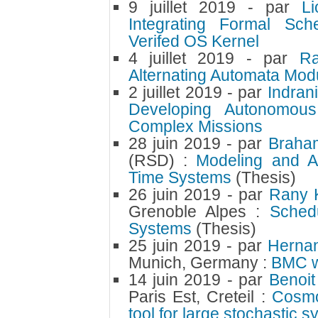
9 juillet 2019
- par
L
Integrating Formal Sche
Verifed OS Kernel
4 juillet 2019
- par
R
Alternating Automata Modu
2 juillet 2019
- par
Indran
Developing Autonomous
Complex Missions
28 juin 2019
- par
Braham
(RSD) :
Modeling and An
Time Systems
(Thesis)
26 juin 2019
- par
Rany 
Grenoble Alpes :
Schedu
Systems
(Thesis)
25 juin 2019
- par
Herna
Munich, Germany :
BMC w
14 juin 2019
- par
Benoi
Paris Est, Creteil :
Cosmos
tool for large stochastic 