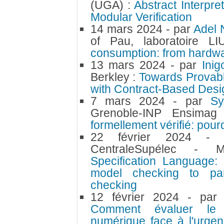
(UGA) :
Abstract Interpr
Modular Verification
14 mars 2024
- par
Adel
of Pau, laboratoire 
consumption: from hardwa
13 mars 2024
- par
Ini
Berkley :
Towards Provab
with Contract-Based Desi
7 mars 2024
- par
Sy
Grenoble-INP Ensima
formellement vérifié: pou
22 février 2024
-
CentraleSupélec 
Specification Language:
model checking to par
checking
12 février 2024
- pa
Comment évaluer le p
numérique face à l'urgen