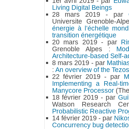
1er avril 2019
- par
Edwa
Living Digital Beings
28 mars 2019
- par
Universite Grenoble-Al
énergie à l’échelle mond
transition énergétique
20 mars 2019
- par
Ri
Grenoble Alpes :
Mod
Architecture-based Self-
8 mars 2019
- par
Mathia
:
An overview of the Tezo
22 février 2019
- par
M
Implementing a Real-tim
Manycore Processor
(The
18 février 2019
- par
Gui
Watson Research Cent
Probabilistic Reactive P
14 février 2019
- par
Niko
Concurrency bug detection