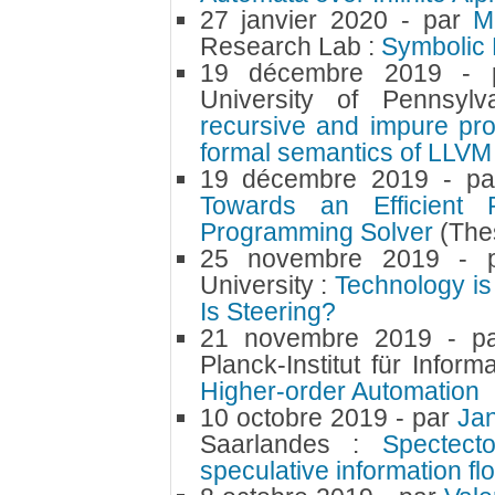
27 janvier 2020
- par
M
Research Lab :
Symbolic
19 décembre 2019
-
University of Pennsyl
recursive and impure pr
formal semantics of LLVM
19 décembre 2019
- p
Towards an Efficient P
Programming Solver
(The
25 novembre 2019
- 
University :
Technology is
Is Steering?
21 novembre 2019
- p
Planck-Institut für Infor
Higher-order Automation
10 octobre 2019
- par
Ja
Saarlandes :
Spectecto
speculative information fl