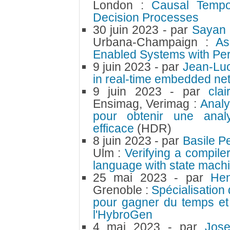
London :
Causal Tempo
Decision Processes
30 juin 2023
- par
Sayan 
Urbana-Champaign :
As
Enabled Systems with Per
9 juin 2023
- par
Jean-Lu
in real-time embedded ne
9 juin 2023
- par
cla
Ensimag, Verimag :
Analy
pour obtenir une analy
efficace
(HDR)
8 juin 2023
- par
Basile P
Ulm :
Verifying a compile
language with state mach
25 mai 2023
- par
Hen
Grenoble :
Spécialisation 
pour gagner du temps et d
l'HybroGen
4 mai 2023
- par
Jos