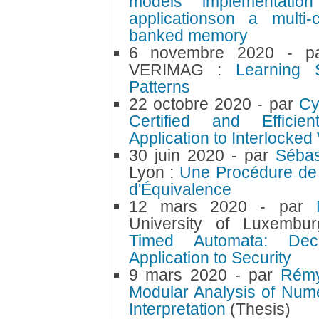
models implementation 
applicationson a multi
banked memory
6 novembre 2020
- 
VERIMAG :
Learning S
Patterns
22 octobre 2020
- par
Cy
Certified and Efficien
Application to Interlocke
30 juin 2020
- par
Sébas
Lyon :
Une Procédure de 
d'Équivalence
12 mars 2020
- par
University of Luxemb
Timed Automata: Decid
Application to Security
9 mars 2020
- par
Rémy
Modular Analysis of Nume
Interpretation
(Thesis)