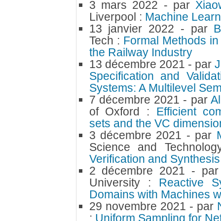
3 mars 2022
- par
Xia
Liverpool :
Machine Learn
13 janvier 2022
- par
B
Tech :
Formal Methods in 
the Railway Industry
13 décembre 2021
- par
J
Specification and Valid
Systems: A Multilevel Se
7 décembre 2021
- par
A
of Oxford :
Efficient co
sets and the VC dimension
3 décembre 2021
- par
Science and Technolog
Verification and Synthesi
2 décembre 2021
- pa
University :
Reactive Sy
Domains with Machines wi
29 novembre 2021
- par
:
Uniform Sampling for Ne