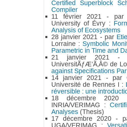
Certified Superblock S
Compiler
11 février 2021
- pa
University of Évry :
Form
Analysis of Ecosystems
28 janvier 2021
- par
Eti
Lorraine :
Symbolic Monit
Parametric in Time and D
21 janvier 2021
-
UniversitÃƒÆ’Ã‚Â© de Lo
against Specifications Pa
14 janvier 2021
- par
Université de Rennes I :
réversible : une introducti
18 décembre 2020
INRIA/VERIMAG :
Certi
Analyses
(Thesis)
17 décembre 2020
- 
UGA/VERIMAG :
Versat