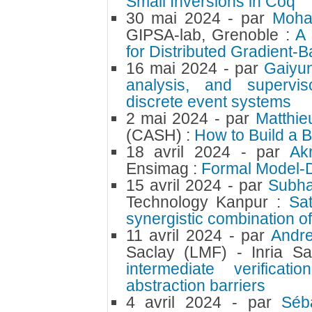
Small Inversions in Coq
30 mai 2024
- par
Moh
GIPSA-lab, Grenoble :
A
for Distributed Gradient-
16 mai 2024
- par
Gaiyu
analysis, and supervis
discrete event systems
2 mai 2024
- par
Matthi
(CASH) :
How to Build a 
18 avril 2024
- par
Ak
Ensimag :
Formal Model-D
15 avril 2024
- par
Subha
Technology Kanpur :
Sat
synergistic combination o
11 avril 2024
- par
Andr
Saclay (LMF) - Inria Sa
intermediate verificat
abstraction barriers
4 avril 2024
- par
Séb