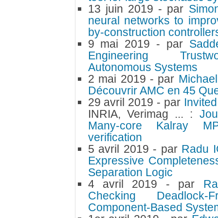
13 juin 2019
- par
Simo
neural networks to impro
by-construction controller
9 mai 2019
- par
Sadd
Engineering Trustwo
Autonomous Systems
2 mai 2019
- par
Michae
Découvrir AMC en 45 Ques
29 avril 2019
- par
Invite
INRIA, Verimag ... :
Jou
Many-core Kalray MP
verification
5 avril 2019
- par
Radu 
Expressive Completenes
Separation Logic
4 avril 2019
- par
Ra
Checking Deadlock-
Component-Based Syste