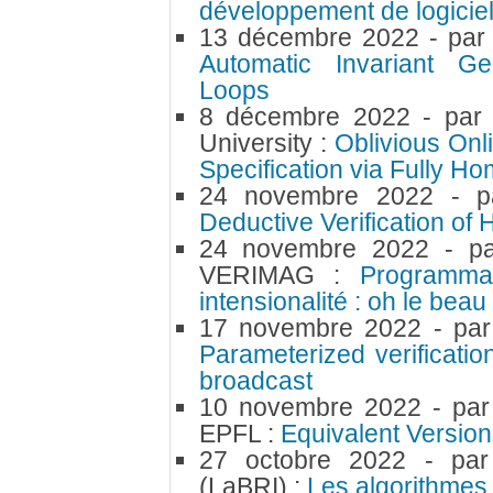
développement de logici
13 décembre 2022
- pa
Automatic Invariant Gen
Loops
8 décembre 2022
- pa
University :
Oblivious Onl
Specification via Fully H
24 novembre 2022
- 
Deductive Verification of
24 novembre 2022
- p
VERIMAG :
Programma
intensionalité : oh le beau
17 novembre 2022
- pa
Parameterized verificatio
broadcast
10 novembre 2022
- pa
EPFL :
Equivalent Version
27 octobre 2022
- pa
(LaBRI) :
Les algorithmes