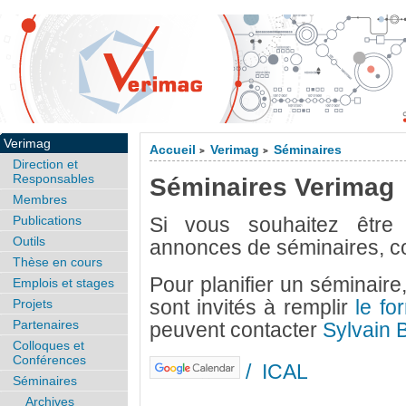
Verimag
Accueil
Verimag
Séminaires
>
>
Direction et
Responsables
Séminaires Verimag
Membres
Publications
Si vous souhaitez être 
Outils
annonces de séminaires, c
Thèse en cours
Pour planifier un séminaire
Emplois et stages
sont invités à remplir
le fo
Projets
Partenaires
peuvent contacter
Sylvain 
Colloques et
Conférences
/
ICAL
Séminaires
Archives