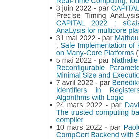
Real-Time Computing, fou
3 juin 2022
- par
CAPITA
PrecIse Timing AnaLysis
CAPITAL 2022 : sCala
AnaLysis for multicore pla
31 mai 2022
- par
Matheu
:
Safe Implementation of 
on Many-Core Platforms
5 mai 2022
- par
Nathalie
Reconfigurable Paramet
Minimal Size and Executio
7 avril 2022
- par
Benedikt
Identifiers in Regist
Algorithms with Logic
24 mars 2022
- par
Dav
The trusted computing ba
compiler
10 mars 2022
- par
Paol
CompCert Backend with S