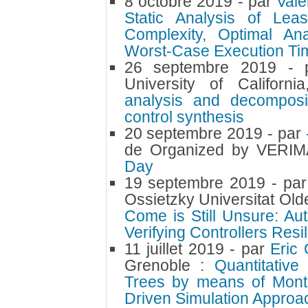
8 octobre 2019
- par
Val
Static Analysis of Lea
Complexity, Optimal Ana
Worst-Case Execution Ti
26 septembre 2019
-
University of Californ
analysis and decomposit
control synthesis
20 septembre 2019
- par
de Organized by VERI
Day
19 septembre 2019
- pa
Ossietzky Universitat Ol
Come is Still Unsure: Au
Verifying Controllers Resil
11 juillet 2019
- par
Eric
Grenoble :
Quantitative
Trees by means of Monte
Driven Simulation Approa