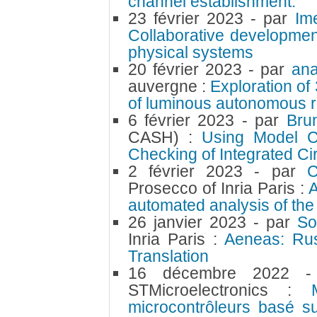
channel establishment.
23 février 2023
- par
Im
Collaborative developmen
physical systems
20 février 2023
- par
an
auvergne :
Exploration o
of luminous autonomous r
6 février 2023
- par
Br
CASH) :
Using Model Ch
Checking of Integrated Cir
2 février 2023
- par
C
Prosecco of Inria Paris :
A
automated analysis of th
26 janvier 2023
- par
S
Inria Paris :
Aeneas: Rust
Translation
16 décembre 2022
STMicroelectronics :
microcontrôleurs basé s