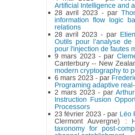
Artificial Intelligence a
28 avril 2023
- par
Tho
information flow logic b
relations
28 avril 2023
- par
Etie
Outils pour l’analyse d
pour l'injection de fautes 
9 mars 2023
- par
Cleme
Canterbury -- New Zeala
modern cryptography to 
6 mars 2023
- par
Frederi
Programing adaptive real
2 mars 2023
- par
Arthu
Instruction Fusion Oppor
Processors
23 février 2023
- par
Léo 
Clermont Auvergne) :
taxonomy for post-comp