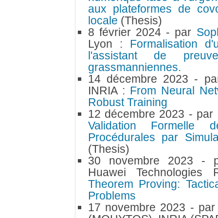
aux plateformes de covoi
locale
(Thesis)
8 février 2024
- par
Sop
Lyon :
Formalisation d
l'assistant de pre
grassmanniennes.
14 décembre 2023
- p
INRIA :
From Neural Netwo
Robust Training
12 décembre 2023
- par
Validation Formelle d
Procédurales par Simul
(Thesis)
30 novembre 2023
- 
Huawei Technologie
Theorem Proving: Tactic
Problems
17 novembre 2023
- pa