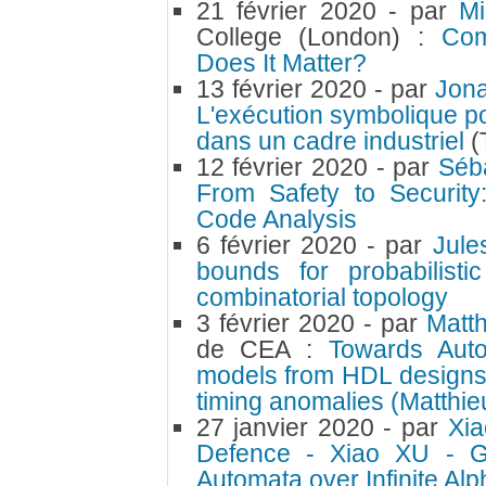
21 février 2020
- par
Mi
College (London) :
Com
Does It Matter?
13 février 2020
- par
Jon
L'exécution symbolique pou
dans un cadre industriel
(
12 février 2020
- par
Séb
From Safety to Security
Code Analysis
6 février 2020
- par
Jul
bounds for probabilist
combinatorial topology
3 février 2020
- par
Matt
de CEA :
Towards Auto
models from HDL designs 
timing anomalies (Matthie
27 janvier 2020
- par
Xi
Defence - Xiao XU - Gen
Automata over Infinite Al