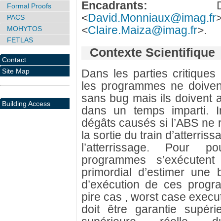
Encadrants:
Davi
Formal Proofs
<
David.Monniaux@imag.fr
PACS
<
Claire.Maiza@imag.fr
>.
MOHYTOS
FETLAS
Contexte Scientifique
Contact
Site Map
Dans les parties critiques
les programmes ne doiven
sans bug mais ils doivent a
Building Access
dans un temps imparti. I
dégâts causés si l’ABS ne r
la sortie du train d’atterris
l’atterrissage. Pour p
programmes s’exécutent 
primordial d’estimer une
d’exécution de ces progr
pire cas , worst case execu
doit être garantie supér