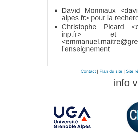
David Monniaux
<dav
alpes.fr>
pour la recher
Christophe Picard
<
inp.fr>
et Emm
<emmanuel.maitre@gren
l’enseignement
Contact
|
Plan du site
|
Site r
info 