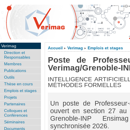
Verimag
Accueil
Verimag
Emplois et stages
>
>
Direction et
Responsables
Poste de Professeu
Membres
Verimag/Grenoble-IN
Publications
Outils
INTELLIGENCE ARTIFICIEL
Thèse en cours
MÉTHODES FORMELLES
Emplois et stages
Projets
Un poste de Professeur⋅
Partenaires
ouvert en section 27 au
Colloques et
Conférences
Grenoble-INP Ensim
Séminaires
synchronisée 2026.
Documents