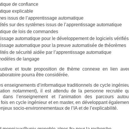
atique de confiance
tique explicable
mes issus de l’apprentissage automatique
riétés sur des systèmes issus de l’apprentissage automatique
atique de lois de commandes
entissage automatique pour le développement de logiciels vérifiés
rentissage automatique pour la preuve automatisée de théorèmes
lités de sécurité aidée par l’apprentissage automatique
 modèles de langage
austive et toute proposition de thème connexe en lien ave
boratoire pourra être considérée.
s enseignements d’informatique traditionnels de cycle ingénieu
ation notamment), il est attendu de la personne recrutée qu
ier dans l’enseignement et l’animation des parcours auto
à la fois en cycle ingénieur et en master, en développant égaleme
jeux socio-environnementaux de l’IA et de l’explicabilité.
d.monniaux@univ-grenoble-alpes.fr>
pour la recherche