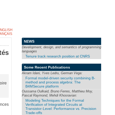
NGLISH
ANÇAIS
NEWS
Development, design, and semantics of programming
és
languages
Tenure track research position at CNRS
Some Recent Publications
Akram Idani, Yves Ledru, German Vega:
Formal model-driven security combining B-
method and process algebra: The
oire
B4MSecure platform
Oussama Oulkaid, Bruno Ferres, Matthieu Moy,
Pascal Raymond, Mehdi Khosravian:
Modeling Techniques for the Formal
iences
Verification of Integrated Circuits at
Transistor-Level: Performance vs. Precision
Trade-offs