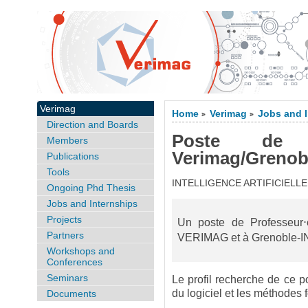
Verimag
Home
Verimag
Jobs and 
>
>
Direction and Boards
Poste de P
Members
Verimag/Grenob
Publications
Tools
INTELLIGENCE ARTIFICIELL
Ongoing Phd Thesis
Jobs and Internships
Projects
Un poste de Professeur⋅e
Partners
VERIMAG et à Grenoble-I
Workshops and
Conferences
Seminars
Le profil recherche de ce pos
du logiciel et les méthodes 
Documents