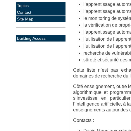
l’apprentissage autom
Topics
l’apprentissage automa
Contact
le monitoring de systè
Site Map
la vérification de prop
l’apprentissage autom
Building Access
l’utilisation de l’appr
l’utilisation de l’app
recherche de vulnérabi
sûreté et sécurité des
Cette liste n’est pas exh
domaines de recherche du la
Côté enseignement, outre le
algorithmique et programm
s’investisse en particul
l’intelligence artificielle, 
enseignements autour des en
Contacts :
David Monniaux
<davi