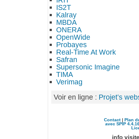
IRIT
IS2T
Kalray
MBDA
ONERA
OpenWide
Probayes
Real-Time At Work
Safran
Supersonic Imagine
TIMA
Verimag
Voir en ligne :
Projet’s web
Contact
|
Plan d
avec SPIP 4.4.1
Lic
info visi