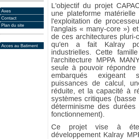
L'objectif du projet CAPA
Axes
une plateforme matérielle 
Contact
l'exploitation de processe
Plan du site
l'anglais « many-core ») e
de ces architectures pluri-
qu'en a fait Kalray pou
Acces au Batiment
industrielles. Cette famil
l'architecture MPPA MAN
seule à pouvoir répondre
embarqués exigeant s
puissances de calcul, un
réduite, et la capacité à
systèmes critiques (basse 
déterminisme des durées d
fonctionnement).
Ce projet vise à éten
développement Kalray MP