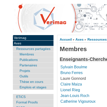
Verimag
Accueil
Axes
Ressources
>
>
Axes
Membres
Ressources partagées
Membres
Enseignants-Cherch
Publications
Partenaires
Sylvain Boulme
Projets
Bruno Ferres
Outils
Laure Gonnord
Thèse en cours
Claire Maiza
Emplois et stages
Lionel Rieg
Jean-Louis Roch
ETiCS
Catherine Vigouroux
Formal Proofs