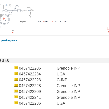
E
FR
 partagées
eurs
0457422206
Grenoble INP
0457422234
UGA
0457422223
G-INP
0457422228
Grenoble INP
0457422209
Grenoble INP
0457422241
Grenoble INP
0457422236
UGA