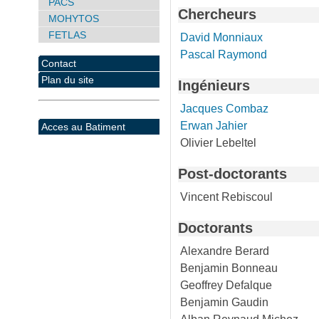
PACS
Chercheurs
MOHYTOS
FETLAS
David Monniaux
Pascal Raymond
Contact
Plan du site
Ingénieurs
Jacques Combaz
Erwan Jahier
Acces au Batiment
Olivier Lebeltel
Post-doctorants
Vincent Rebiscoul
Doctorants
Alexandre Berard
Benjamin Bonneau
Geoffrey Defalque
Benjamin Gaudin