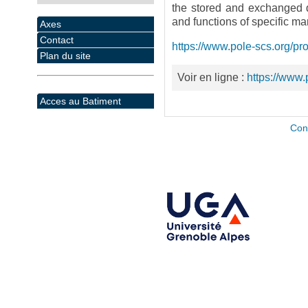
the stored and exchanged d
and functions of specific m
Axes
Contact
https://www.pole-scs.org/pr
Plan du site
Voir en ligne :
https://www.p
Acces au Batiment
Con