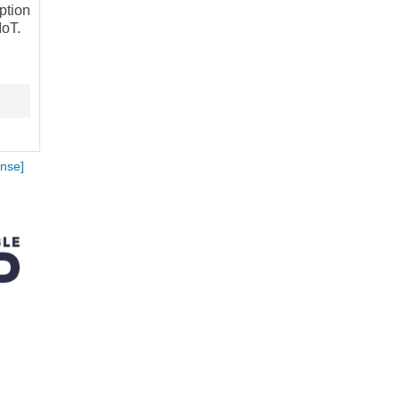
ption
IoT.
nse]