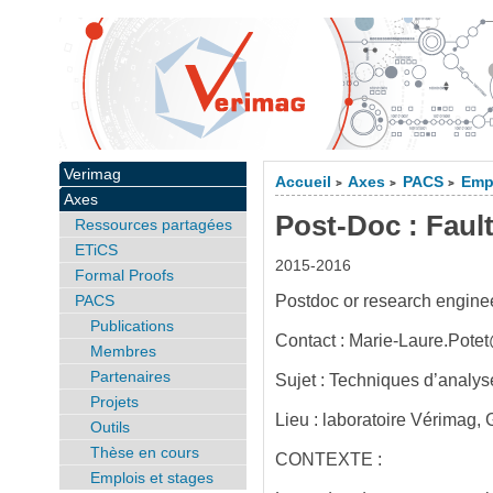
Verimag
Accueil
Axes
PACS
Empl
>
>
>
Axes
Post-Doc : Fault
Ressources partagées
ETiCS
2015-2016
Formal Proofs
PACS
Postdoc or research enginee
Publications
Contact : Marie-Laure.Potet
Membres
Partenaires
Sujet : Techniques d’analys
Projets
Lieu : laboratoire Vérimag,
Outils
Thèse en cours
CONTEXTE :
Emplois et stages