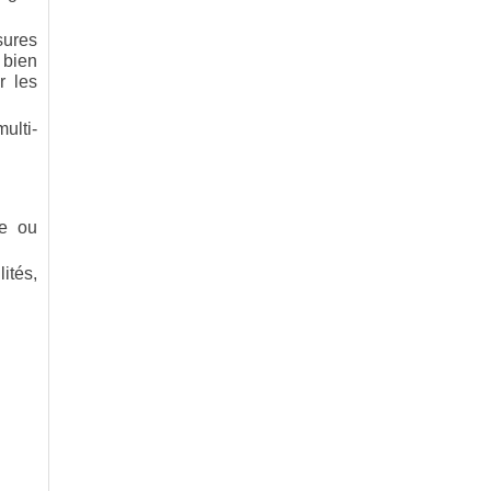
sures
 bien
r les
ulti-
ue ou
ités,