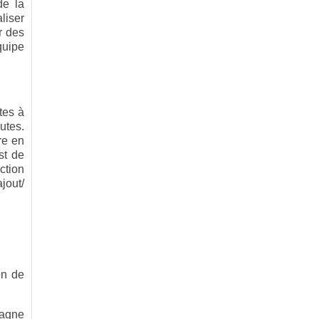
de la
liser
r des
quipe
tes à
utes.
re en
st de
ction
jout/
on de
pagne