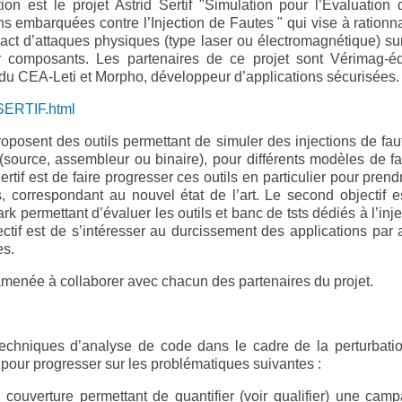
on est le projet Astrid Sertif "Simulation pour l’Evaluation 
 embarquées contre l’Injection de Fautes " qui vise à rationna
impact d’attaques physiques (type laser ou électromagnétique) su
 composants. Les partenaires de ce projet sont Vérimag-é
 du CEA-Leti et Morpho, développeur d’applications sécurisées.
/SERTIF.html
roposent des outils permettant de simuler des injections de fau
(source, assembleur ou binaire), pour différents modèles de fa
ertif est de faire progresser ces outils en particulier pour prend
, correspondant au nouvel état de l’art. Le second objectif e
 permettant d’évaluer les outils et banc de tsts dédiés à l’inje
ectif est de s’intéresser au durcissement des applications par a
es.
menée à collaborer avec chacun des partenaires du projet.
es techniques d’analyse de code dans le cadre de la perturbati
 pour progresser sur les problématiques suivantes :
e couverture permettant de quantifier (voir qualifier) une cam