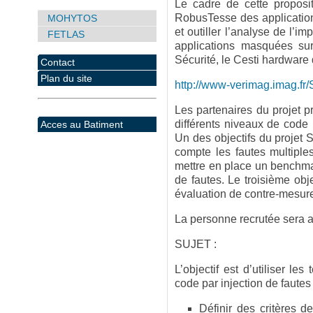
Le cadre de cette propositi
RobusTesse des applications
MOHYTOS
et outiller l’analyse de l’
FETLAS
applications masquées sur
Sécurité, le Cesti hardware
Contact
Plan du site
http://www-verimag.imag.fr
Les partenaires du projet p
différents niveaux de code 
Acces au Batiment
Un des objectifs du projet S
compte les fautes multiples
mettre en place un benchmark
de fautes. Le troisième obj
évaluation de contre-mesur
La personne recrutée sera a
SUJET :
L’objectif est d’utiliser l
code par injection de fautes
Définir des critères d