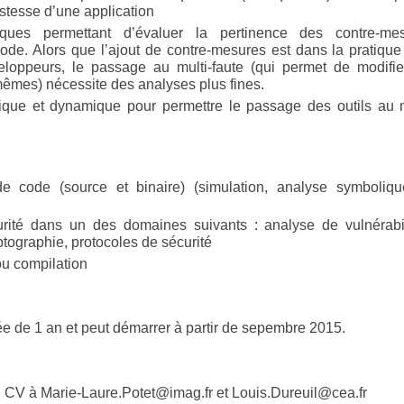
ustesse d’une application
ques permettant d’évaluer la pertinence des contre-me
de. Alors que l’ajout de contre-mesures est dans la pratique
eloppeurs, le passage au multi-faute (qui permet de modifie
êmes) nécessite des analyses plus fines.
ique et dynamique pour permettre le passage des outils au m
de code (source et binaire) (simulation, analyse symboliq
rité dans un des domaines suivants : analyse de vulnérabil
yptographie, protocoles de sécurité
ou compilation
rée de 1 an et peut démarrer à partir de sepembre 2015.
n CV à Marie-Laure.Potet@imag.fr et Louis.Dureuil@cea.fr