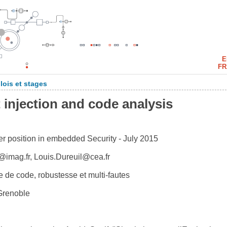
E
FR
ois et stages
 injection and code analysis
r position in embedded Security - July 2015
@imag.fr, Louis.Dureuil@cea.fr
e de code, robustesse et multi-fautes
 Grenoble