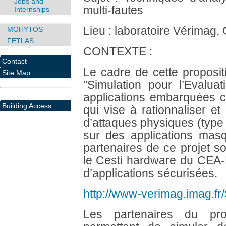
Jobs and
multi-fautes
Internships
Lieu : laboratoire Vérimag,
MOHYTOS
FETLAS
CONTEXTE :
Contact
Le cadre de cette propositio
Site Map
"Simulation pour l’Evalu
applications embarquées co
Building Access
qui vise à rationnaliser et 
d’attaques physiques (type
sur des applications mas
partenaires de ce projet s
le Cesti hardware du CEA-
d’applications sécurisées.
http://www-verimag.imag.fr
Les partenaires du pro