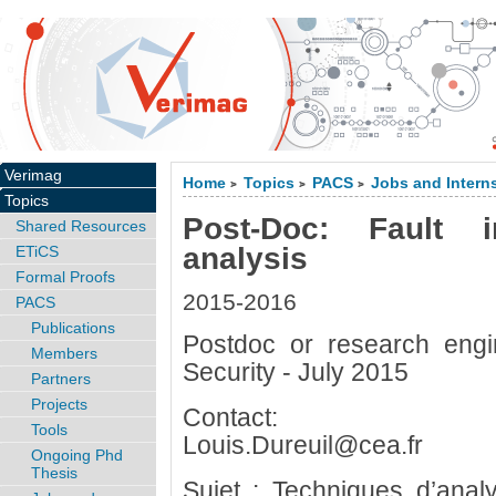
Verimag
Home
Topics
PACS
Jobs and Intern
>
>
>
Topics
Post-Doc: Fault 
Shared Resources
analysis
ETiCS
Formal Proofs
2015-2016
PACS
Publications
Postdoc or research engi
Members
Security - July 2015
Partners
Projects
Contact: Marie-La
Tools
Louis.Dureuil@cea.fr
Ongoing Phd
Thesis
Sujet : Techniques d’anal