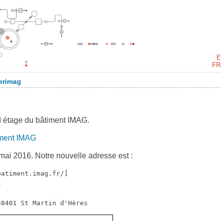
E
FR
Verimag
d étage du bâtiment IMAG.
iment IMAG
ai 2016. Notre nouvelle adresse est :
atiment.imag.fr/]


