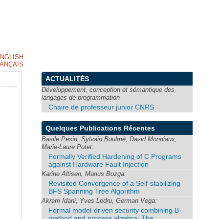
NGLISH
ANÇAIS
ACTUALITÉS
Développement, conception et sémantique des
langages de programmation
Chaire de professeur junior CNRS
Quelques Publications Récentes
Basile Pesin, Sylvain Boulmé, David Monniaux,
Marie-Laure Potet:
Formally Verified Hardening of C Programs
against Hardware Fault Injection
Karine Altisen, Marius Bozga:
Revisited Convergence of a Self-stabilizing
BFS Spanning Tree Algorithm
Akram Idani, Yves Ledru, German Vega:
Formal model-driven security combining B-
method and process algebra: The