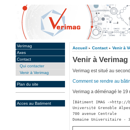
Verimag
Accueil
Contact
Venir à 
>
>
Axes
Venir à Verimag
Contact
Qui contacter
Verimag est situé au secon
Venir à Verimag
Comment se rendre au bât
Plan du site
Verimag a déménagé le 19 m
[Bâtiment IMAG ->http://b
Acces au Batiment
Université Grenoble Alpes
700 avenue Centrale
