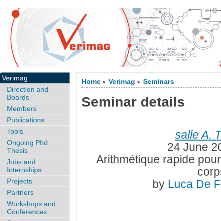
Verimag
Home
Verimag
Seminars
>
>
Direction and
Boards
Seminar details
Members
Publications
Tools
salle A. 
Ongoing Phd
24 June 2
Thesis
Arithmétique rapide pour
Jobs and
corps
Internships
Projects
by
Luca De 
Partners
Workshops and
Conferences