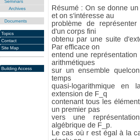
Seminars
Résumé : On se donne un co
Archives
et on s'intéresse au
Documents
problème de représenter 
d'un corps fini
Topics
obtenu par une suite d'ex
Contact
Par efficace on
Site Map
entend une représentation 
arithmétiques
Building Access
sur un ensemble quelcon
temps
quasi-logarithmique en l
extension de F_q
contenant tous les élémen
un premier pas
vers une représentatio
algébrique de F_p.
Le cas où r est égal à la c