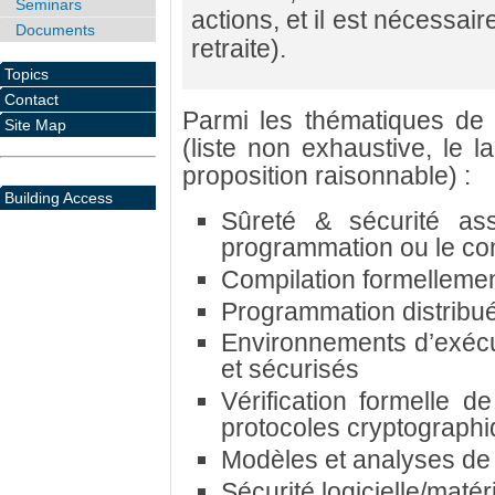
Seminars
actions, et il est nécessai
Documents
retraite).
Topics
Contact
Parmi les thématiques de 
Site Map
(liste non exhaustive, le l
proposition raisonnable) :
Building Access
Sûreté & sécurité as
programmation ou le co
Compilation formellemen
Programmation distribu
Environnements d’exécu
et sécurisés
Vérification formelle d
protocoles cryptograph
Modèles et analyses de 
Sécurité logicielle/matéri