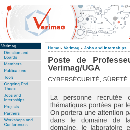
Verimag
Home
Verimag
Jobs and Internships
>
>
Direction and
Boards
Poste de Professeu
Members
Verimag/UGA
Publications
Tools
CYBERSÉCURITÉ, SÛRETÉ
Ongoing Phd
Thesis
Jobs and
La personne recrutée d
Internships
thématiques portées par le
Projects
On portera une attention p
Partners
dans le domaine de la
Workshops and
Conferences
domaine, le laboratoire e