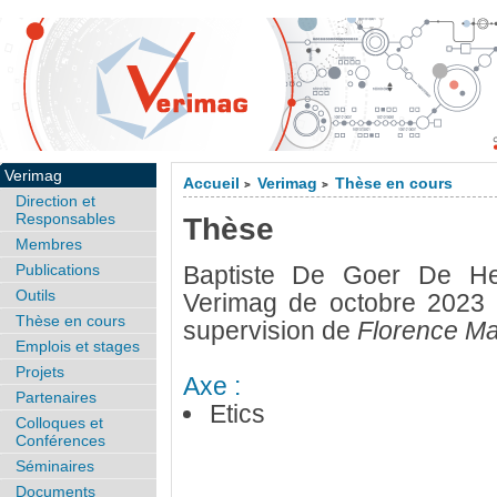
Verimag
Accueil
Verimag
Thèse en cours
>
>
Direction et
Responsables
Thèse
Membres
Publications
Baptiste De Goer De He
Outils
Verimag de octobre 2023 
Thèse en cours
supervision de
Florence Ma
Emplois et stages
Projets
Axe :
Partenaires
Etics
Colloques et
Conférences
Séminaires
Documents