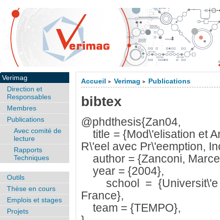
Verimag
Accueil
Verimag
Publications
>
>
Direction et
Responsables
bibtex
Membres
Publications
@phdthesis{Zan04,
Avec comité de
title = {Mod\'elisation et
lecture
R\'eel avec Pr\'eemption, In
Rapports
author = {Zanconi, Marcel
Techniques
year = {2004},
Outils
school = {Universit\'e 
Thèse en cours
France},
Emplois et stages
team = {TEMPO},
Projets