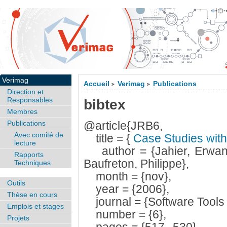
Verimag
Accueil
Verimag
Publications
>
>
Direction et
Responsables
bibtex
Membres
Publications
@article{JRB6,
Avec comité de
title = {
Case Studies with
lecture
author = {Jahier, Erwan
Rapports
Baufreton, Philippe},
Techniques
month = {nov},
Outils
year = {2006},
Thèse en cours
journal = {Software Tools 
Emplois et stages
number = {6},
Projets