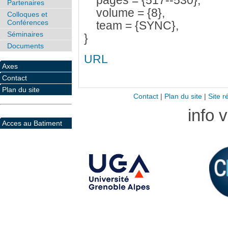
pages = {517--530},
Partenaires
volume = {8},
Colloques et
Conférences
team = {SYNC},
Séminaires
}
Documents
URL
Axes
Contact
Plan du site
Contact
|
Plan du site
|
Site r
info 
Acces au Batiment