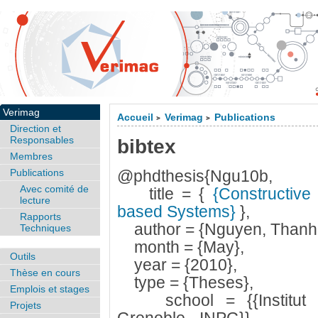
Verimag
Accueil
Verimag
Publications
>
>
Direction et
Responsables
bibtex
Membres
Publications
@phdthesis{Ngu10b,
Avec comité de
title = {
{Constructive 
lecture
based Systems}
},
Rapports
author = {Nguyen, Thanh
Techniques
month = {May},
Outils
year = {2010},
Thèse en cours
type = {Theses},
Emplois et stages
school = {{Institut Na
Projets