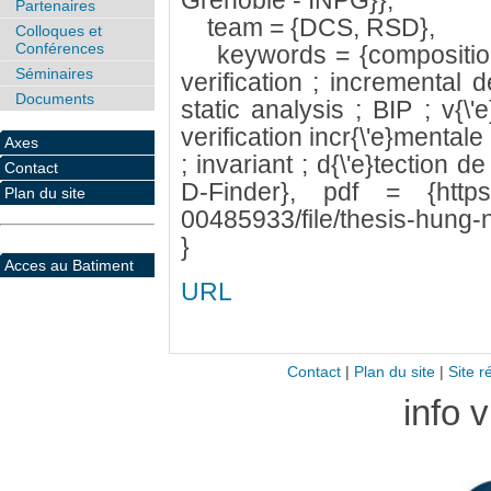
Grenoble - INPG}},
Partenaires
team = {DCS, RSD},
Colloques et
Conférences
keywords = {compositional
Séminaires
verification ; incremental 
Documents
static analysis ; BIP ; v{\'e
verification incr{\'e}mentale
Axes
; invariant ; d{\'e}tection d
Contact
D-Finder}, pdf = {https://t
Plan du site
00485933/file/thesis-hung-
}
Acces au Batiment
URL
Contact
|
Plan du site
|
Site r
info 