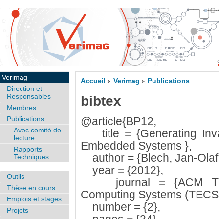
Verimag
Accueil
Verimag
Publications
>
>
Direction et
Responsables
bibtex
Membres
Publications
@article{BP12,
Avec comité de
title = {Generating Invar
lecture
Embedded Systems },
Rapports
author = {Blech, Jan-Olaf a
Techniques
year = {2012},
Outils
journal = {ACM Tran
Thèse en cours
Computing Systems (TECS)
Emplois et stages
number = {2},
Projets