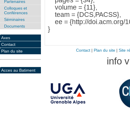
pages = {34},
Partenaires
volume = {11},
Colloques et
Conférences
team = {DCS,PACSS},
Séminaires
ee = {http://doi.acm.org/
Documents
}
Axes
Contact
Contact
|
Plan du site
|
Site r
Plan du site
info 
Acces au Batiment