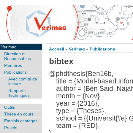
Verimag
Accueil
Verimag
Publications
>
>
Direction et
Responsables
bibtex
Membres
Publications
@phdthesis{Ben16b,
Avec comité de
title = {Model-based Inform
lecture
author = {Ben Said, Najah
Rapports
month = {Nov},
Techniques
year = {2016},
Outils
type = {Theses},
Thèse en cours
school = {{Universit{\'e} G
Emplois et stages
team = {RSD},
Projets