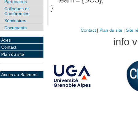
team = {DCS},
Partenaires
}
Colloques et
Conférences
Séminaires
Documents
Contact
|
Plan du site
|
Site r
info 
Axes
Contact
Plan du site
Acces au Batiment