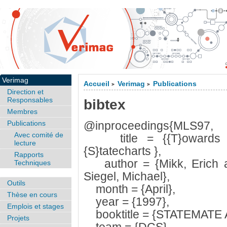
Verimag
Accueil
Verimag
Publications
>
>
Direction et
Responsables
bibtex
Membres
Publications
@inproceedings{MLS97,
Avec comité de
title = {{T}owards {E}
lecture
{S}tatecharts },
Rapports
author = {Mikk, Erich a
Techniques
Siegel, Michael},
Outils
month = {April},
Thèse en cours
year = {1997},
Emplois et stages
booktitle = {STATEMATE 
Projets