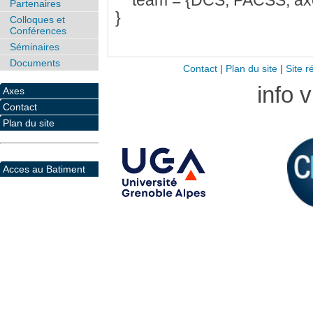
team = {DCS, PACSS, ax
Partenaires
}
Colloques et
Conférences
Séminaires
Documents
Contact
|
Plan du site
|
Site r
info 
Axes
Contact
Plan du site
Acces au Batiment