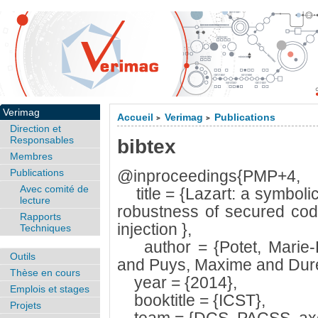
Verimag
Accueil
Verimag
Publications
>
>
Direction et
Responsables
bibtex
Membres
Publications
@inproceedings{PMP+4,
Avec comité de
title = {Lazart: a symbolic
lecture
robustness of secured code
Rapports
injection },
Techniques
author = {Potet, Marie-L
Outils
and Puys, Maxime and Dureu
Thèse en cours
year = {2014},
Emplois et stages
booktitle = {ICST},
Projets