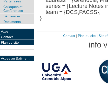
address = {Grenoble, Fra
Partenaires
series = {Lecture Notes i
Colloques et
Conférences
team = {DCS,PACSS},
Séminaires
}
Documents
Axes
Contact
|
Plan du site
|
Site r
Contact
info 
Plan du site
Acces au Batiment