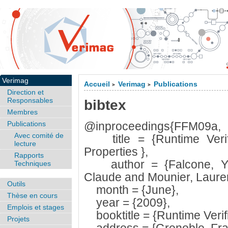
Verimag
Accueil
Verimag
Publications
>
>
Direction et
Responsables
bibtex
Membres
Publications
@inproceedings{FFM09a,
Avec comité de
title = {Runtime Verifi
lecture
Properties },
Rapports
author = {Falcone, Yli
Techniques
Claude and Mounier, Lauren
Outils
month = {June},
Thèse en cours
year = {2009},
Emplois et stages
booktitle = {Runtime Verif
Projets