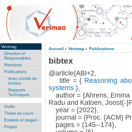
Verimag
Accueil
Verimag
Publications
>
>
Direction et
Responsables
bibtex
Membres
Publications
@article{ABI+2,
Avec comité de
title = {
Reasoning about
lecture
systems
},
Rapports
author = {Ahrens, Emma an
Techniques
Radu and Katoen, Joost{-}Pi
Outils
year = {2022},
Thèse en cours
journal = {Proc. {ACM} Pr
Emplois et stages
pages = {145--174},
Projets