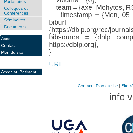
volume = {6},
Partenaires
team = {axe_Mohytos, R
Colloques et
Conférences
timestamp = {Mon, 05 D
Séminaires
bib
Documents
{https://dblp.org/rec/journ
bibsource = {dblp compu
Axes
https://dblp.org},
Contact
}
Plan du site
URL
Acces au Batiment
Contact
|
Plan du site
|
Site r
info 