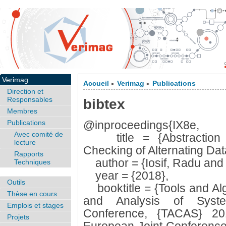
Verimag
Accueil
Verimag
Publications
>
>
Direction et
Responsables
bibtex
Membres
Publications
@inproceedings{IX8e,
Avec comité de
title = {Abstraction R
lecture
Checking of Alternating Dat
Rapports
author = {Iosif, Radu and 
Techniques
year = {2018},
Outils
booktitle = {Tools and Alg
Thèse en cours
and Analysis of Syste
Emplois et stages
Conference, {TACAS} 20
Projets