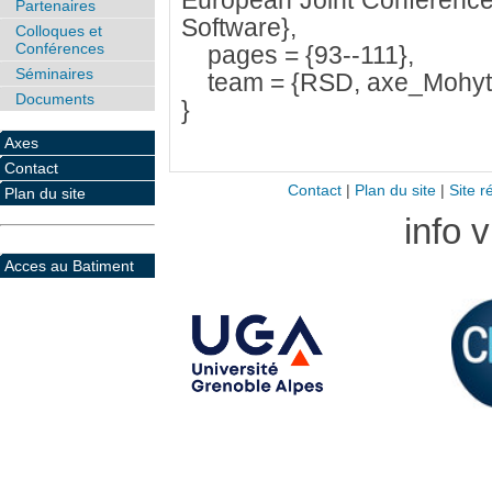
European Joint Conference
Partenaires
Software},
Colloques et
Conférences
pages = {93--111},
Séminaires
team = {RSD, axe_Mohyt
Documents
}
Axes
Contact
Contact
|
Plan du site
|
Site r
Plan du site
info 
Acces au Batiment