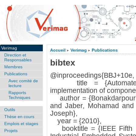
Verimag
Accueil
Verimag
Publications
>
>
Direction et
Responsables
bibtex
Membres
Publications
@inproceedings{BBJ+10e,
Avec comité de
title = {Automated Co
lecture
implementation of compone
Rapports
author = {Bonakdarpour,
Techniques
and Jaber, Mohamad and Q
Outils
Joseph},
Thèse en cours
year = {2010},
Emplois et stages
booktitle = {IEEE Fifth 
Projets