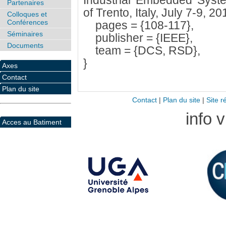
Industrial Embedded Syste
Partenaires
of Trento, Italy, July 7-9, 20
Colloques et
Conférences
pages = {108-117},
Séminaires
publisher = {IEEE},
Documents
team = {DCS, RSD},
}
Axes
Contact
Plan du site
Contact
|
Plan du site
|
Site r
info 
Acces au Batiment