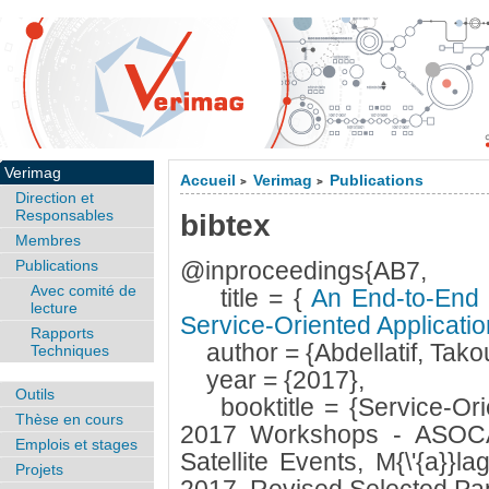
Verimag
Accueil
Verimag
Publications
>
>
Direction et
Responsables
bibtex
Membres
Publications
@inproceedings{AB7,
Avec comité de
title = {
An End-to-End S
lecture
Service-Oriented Applicati
Rapports
author = {Abdellatif, Tako
Techniques
year = {2017},
Outils
booktitle = {Service-Ori
Thèse en cours
2017 Workshops - ASOC
Emplois et stages
Satellite Events, M{\'{a}}
Projets