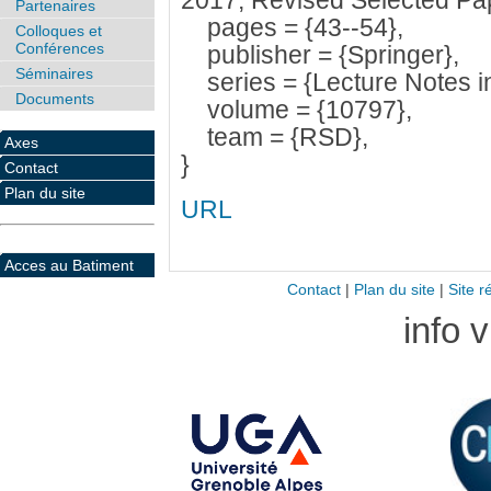
2017, Revised Selected Pa
Partenaires
pages = {43--54},
Colloques et
Conférences
publisher = {Springer},
Séminaires
series = {Lecture Notes i
Documents
volume = {10797},
team = {RSD},
Axes
}
Contact
Plan du site
URL
Acces au Batiment
Contact
|
Plan du site
|
Site r
info 