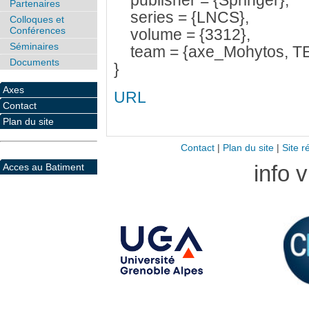
publisher = {Springer},
Partenaires
series = {LNCS},
Colloques et
Conférences
volume = {3312},
Séminaires
team = {axe_Mohytos, T
Documents
}
Axes
URL
Contact
Plan du site
Contact
|
Plan du site
|
Site r
info 
Acces au Batiment