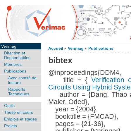
Verimag
Accueil
Verimag
Publications
>
>
Direction et
Responsables
bibtex
Membres
Publications
@inproceedings{DDM4,
Avec comité de
title = {
Verification 
lecture
Circuits Using Hybrid Sys
Rapports
author = {Dang, Thao an
Techniques
Maler, Oded},
Outils
year = {2004},
Thèse en cours
booktitle = {FMCAD},
Emplois et stages
pages = {21-36},
Projets