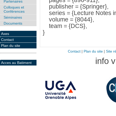
pages = {896-911},
Partenaires
publisher = {Springer},
Colloques et
Conférences
series = {Lecture Notes i
Séminaires
volume = {8044},
Documents
team = {DCS},
}
Axes
Contact
Plan du site
Contact
|
Plan du site
|
Site r
info 
Acces au Batiment