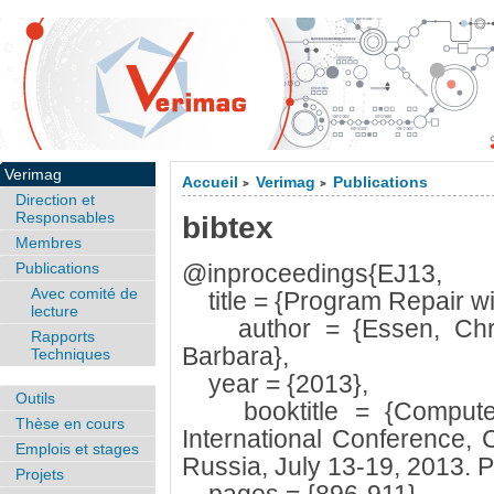
Verimag
Accueil
Verimag
Publications
>
>
Direction et
Responsables
bibtex
Membres
Publications
@inproceedings{EJ13,
Avec comité de
title = {Program Repair wi
lecture
author = {Essen, Chris
Rapports
Barbara},
Techniques
year = {2013},
Outils
booktitle = {Computer A
Thèse en cours
International Conference, 
Emplois et stages
Russia, July 13-19, 2013. 
Projets