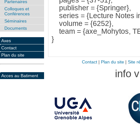
pages = {37-51},
Partenaires
publisher = {Springer},
Colloques et
Conférences
series = {Lecture Notes i
Séminaires
volume = {6252},
Documents
team = {axe_Mohytos, T
}
Axes
Contact
Plan du site
Contact
|
Plan du site
|
Site r
info 
Acces au Batiment