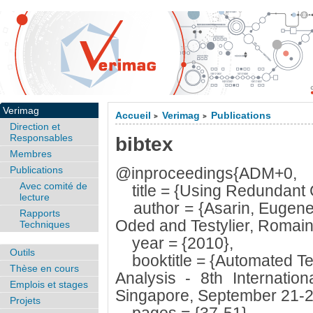
Verimag
Accueil
Verimag
Publications
>
>
Direction et
Responsables
bibtex
Membres
Publications
@inproceedings{ADM+0,
Avec comité de
title = {Using Redundant C
lecture
author = {Asarin, Eugene
Rapports
Oded and Testylier, Romain
Techniques
year = {2010},
Outils
booktitle = {Automated Tec
Thèse en cours
Analysis - 8th Internati
Emplois et stages
Singapore, September 21-2
Projets