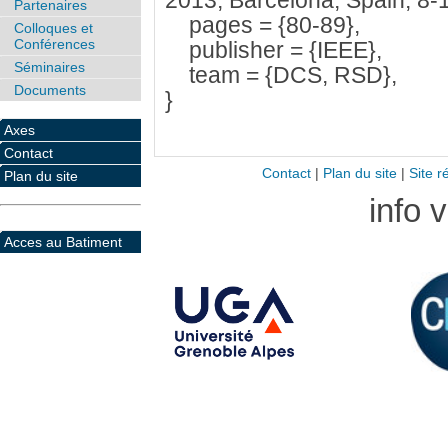
2013, Barcelona, Spain, 8-1
Partenaires
pages = {80-89},
Colloques et
Conférences
publisher = {IEEE},
Séminaires
team = {DCS, RSD},
Documents
}
Axes
Contact
Contact
|
Plan du site
|
Site r
Plan du site
info 
Acces au Batiment