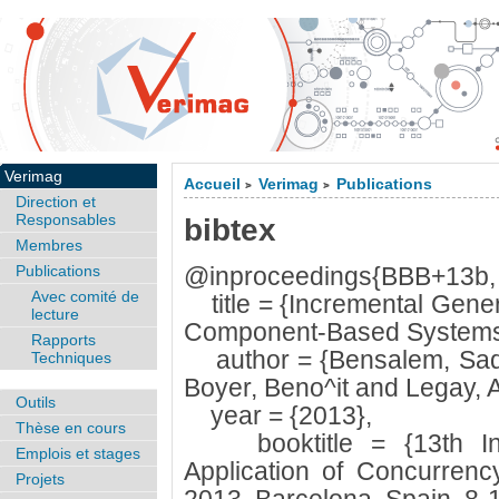
Verimag
Accueil
Verimag
Publications
>
>
Direction et
Responsables
bibtex
Membres
Publications
@inproceedings{BBB+13b,
Avec comité de
title = {Incremental Genera
lecture
Component-Based Systems
Rapports
author = {Bensalem, Sad
Techniques
Boyer, Beno^it and Legay, A
Outils
year = {2013},
Thèse en cours
booktitle = {13th Inte
Emplois et stages
Application of Concurren
Projets