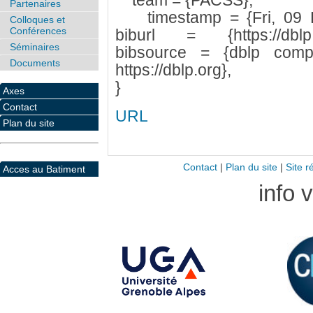
team = {PACSS},
Partenaires
timestamp = {Fri, 09 F
Colloques et
Conférences
biburl = {https://dblp.or
Séminaires
bibsource = {dblp compu
Documents
https://dblp.org},
}
Axes
Contact
URL
Plan du site
Contact
|
Plan du site
|
Site r
Acces au Batiment
info 