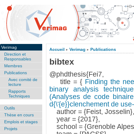
Verimag
Accueil
Verimag
Publications
>
>
Direction et
Responsables
bibtex
Membres
Publications
@phdthesis{Fei7,
Avec comité de
title = {
Finding the nee
lecture
binary analysis techniques
Rapports
(Analyses de code binaire p
Techniques
d{\'{e}}clenchement de use-
Outils
author = {Feist, Josselin}
Thèse en cours
year = {2017},
Emplois et stages
school = {Grenoble Alpes U
Projets