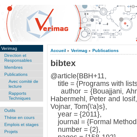
Verimag
Accueil
Verimag
Publications
>
>
Direction et
Responsables
bibtex
Membres
Publications
@article{BBH+11,
Avec comité de
title = {Programs with list
lecture
author = {Bouajjani, Ah
Rapports
Habermehl, Peter and Iosif
Techniques
Vojnar, Tom{\'a}s},
Outils
year = {2011},
Thèse en cours
journal = {Formal Methods
Emplois et stages
number = {2},
Projets