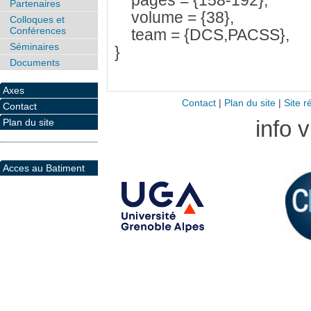
pages = {158-192},
Partenaires
volume = {38},
Colloques et
Conférences
team = {DCS,PACSS},
Séminaires
}
Documents
Axes
Contact
|
Plan du site
|
Site r
Contact
info 
Plan du site
Acces au Batiment