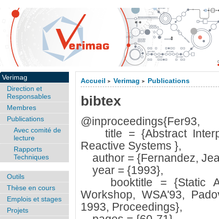
Verimag
Accueil
Verimag
Publications
>
>
Direction et
Responsables
bibtex
Membres
Publications
@inproceedings{Fer93,
Avec comité de
title = {Abstract Interpr
lecture
Reactive Systems },
Rapports
author = {Fernandez, Jea
Techniques
year = {1993},
Outils
booktitle = {Static Anal
Thèse en cours
Workshop, WSA'93, Padova
Emplois et stages
1993, Proceedings},
Projets