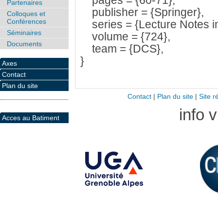
pages = {60-71},
Partenaires
publisher = {Springer},
Colloques et
Conférences
series = {Lecture Notes i
Séminaires
volume = {724},
Documents
team = {DCS},
}
Axes
Contact
Plan du site
Contact
|
Plan du site
|
Site r
info 
Acces au Batiment