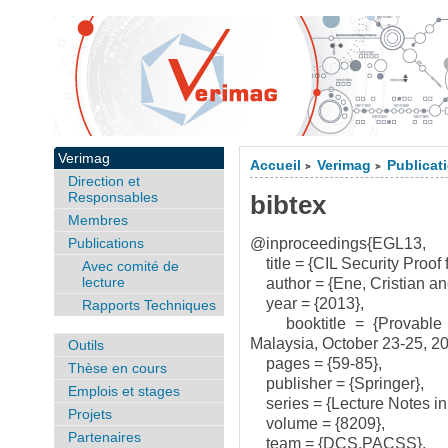
Verimag
Accueil
Verimag
Publicat
>
>
Direction et
Responsables
bibtex
Membres
Publications
@inproceedings{EGL13,
title = {CIL Security Proo
Avec comité de
lecture
author = {Ene, Cristian and
year = {2013},
Rapports Techniques
booktitle = {Provable Se
Malaysia, October 23-25, 2
Outils
pages = {59-85},
Thèse en cours
publisher = {Springer},
Emplois et stages
series = {Lecture Notes in
Projets
volume = {8209},
Partenaires
team = {DCS,PACSS},