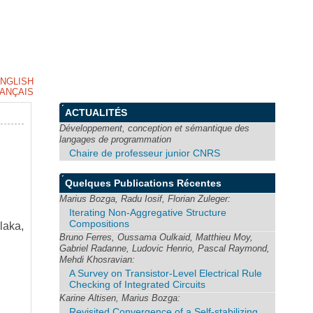
NGLISH
ANÇAIS
ACTUALITÉS
Développement, conception et sémantique des
langages de programmation
Chaire de professeur junior CNRS
Quelques Publications Récentes
Marius Bozga, Radu Iosif, Florian Zuleger:
Iterating Non-Aggregative Structure
Compositions
laka,
Bruno Ferres, Oussama Oulkaid, Matthieu Moy,
Gabriel Radanne, Ludovic Henrio, Pascal Raymond,
Mehdi Khosravian:
A Survey on Transistor-Level Electrical Rule
Checking of Integrated Circuits
Karine Altisen, Marius Bozga:
Revisited Convergence of a Self-stabilizing