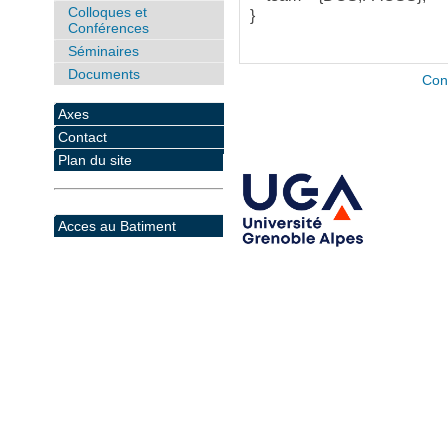
Colloques et
}
Conférences
Séminaires
Documents
Con
Axes
Contact
Plan du site
Acces au Batiment