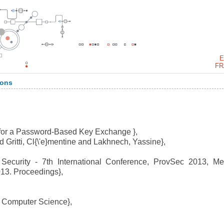
E
FR
ions
f for a Password-Based Key Exchange },
 Gritti, Cl{\'e}mentine and Lakhnech, Yassine},
curity - 7th International Conference, ProvSec 2013, Me
013. Proceedings},
 Computer Science},