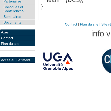
team = {DCS},
Partenaires
}
Colloques et
Conférences
Séminaires
Documents
Contact
|
Plan du site
|
Site r
info 
Axes
Contact
Plan du site
Acces au Batiment