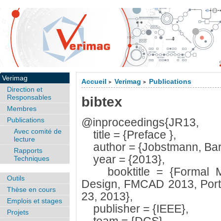
Verimag
Accueil
Verimag
Publications
>
>
Direction et
Responsables
bibtex
Membres
Publications
@inproceedings{JR13,
Avec comité de
title = {Preface },
lecture
author = {Jobstmann, Barb
Rapports
year = {2013},
Techniques
booktitle = {Formal Me
Outils
Design, FMCAD 2013, Port
Thèse en cours
23, 2013},
Emplois et stages
publisher = {IEEE},
Projets