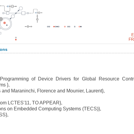
E
FR
ions
ogramming of Device Drivers for Global Resource Contr
ms },
 and Maraninchi, Florence and Mounier, Laurent},
from LCTES'11, TO APPEAR},
ons on Embedded Computing Systems (TECS)},
S},