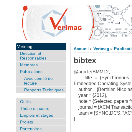
Verimag
Accueil
Verimag
Publicat
>
>
Direction et
Responsables
bibtex
Membres
Publications
@article{BMM12,
title = {Synchronous Pr
Avec comité de
lecture
Embedded Operating Syste
author = {Berthier, Nicolas
Rapports Techniques
year = {2012},
note = {Selected papers 
Outils
journal = {ACM Transacti
Thèse en cours
team = {SYNC,DCS,PACS
Emplois et stages
}
Projets
Partenaires