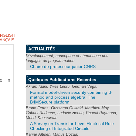
NGLISH
ANÇAIS
ACTUALITÉS
Développement, conception et sémantique des
langages de programmation
Chaire de professeur junior CNRS
Quelques Publications Récentes
ol in
Akram Idani, Yves Ledru, German Vega:
Formal model-driven security combining B-
method and process algebra: The
B4MSecure platform
Bruno Ferres, Oussama Oulkaid, Matthieu Moy,
Gabriel Radanne, Ludovic Henrio, Pascal Raymond,
Mehdi Khosravian:
A Survey on Transistor-Level Electrical Rule
Checking of Integrated Circuits
Karine Altisen, Marius Bozga: