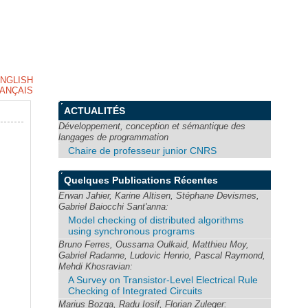
NGLISH
ANÇAIS
ACTUALITÉS
Développement, conception et sémantique des
langages de programmation
Chaire de professeur junior CNRS
Quelques Publications Récentes
Erwan Jahier, Karine Altisen, Stéphane Devismes,
Gabriel Baiocchi Sant'anna:
Model checking of distributed algorithms
using synchronous programs
Bruno Ferres, Oussama Oulkaid, Matthieu Moy,
Gabriel Radanne, Ludovic Henrio, Pascal Raymond,
Mehdi Khosravian:
A Survey on Transistor-Level Electrical Rule
Checking of Integrated Circuits
Marius Bozga, Radu Iosif, Florian Zuleger: