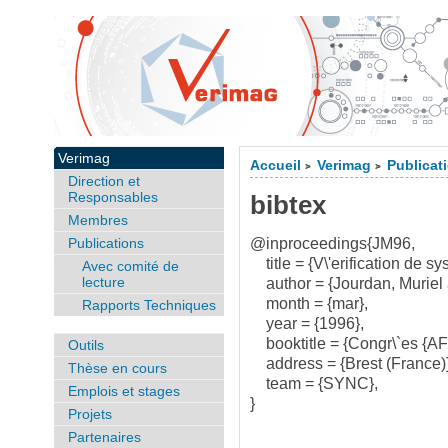
Verimag
Accueil
Verimag
Publicat
>
>
Direction et
Responsables
bibtex
Membres
Publications
@inproceedings{JM96,
title = {V\'erification de sy
Avec comité de
lecture
author = {Jourdan, Muriel 
month = {mar},
Rapports Techniques
year = {1996},
booktitle = {Congr\`es {AFCE
Outils
address = {Brest (France)}
Thèse en cours
team = {SYNC},
Emplois et stages
}
Projets
Partenaires