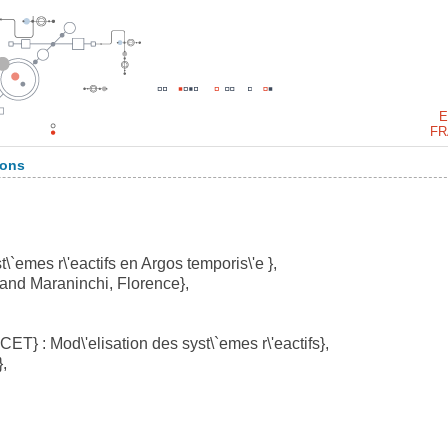
E
FR
ions
st\`emes r\'eactifs en Argos temporis\'e },
and Maraninchi, Florence},
T} : Mod\'elisation des syst\`emes r\'eactifs},
,