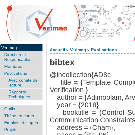
Verimag
Accueil
Verimag
Publications
>
>
Direction et
Responsables
bibtex
Membres
Publications
@incollection{AD8c,
Avec comité de
title = {Template Comple
lecture
Verification },
Rapports
author = {Adimoolam, Arvi
Techniques
year = {2018},
Outils
booktitle = {Control Sub
Thèse en cours
Communication Constraints:
Emplois et stages
address = {Cham},
Projets