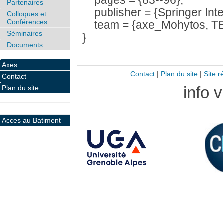
pages = {83--96},
Partenaires
publisher = {Springer Inter
Colloques et
Conférences
team = {axe_Mohytos, T
Séminaires
}
Documents
Axes
Contact
|
Plan du site
|
Site r
Contact
info 
Plan du site
Acces au Batiment