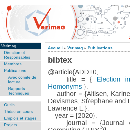
Verimag
Accueil
Verimag
Publications
>
>
Direction et
Responsables
bibtex
Membres
Publications
@article{ADD+0,
Avec comité de
title = {
Election in
lecture
Homonyms
},
Rapports
author = {Altisen, Karine
Techniques
Devismes, St\'ephane and D
Outils
Lawrence L.},
Thèse en cours
year = {2020},
Emplois et stages
journal = {Journal of 
Projets