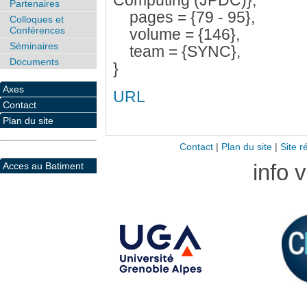
Computing (JPDC)},
Partenaires
pages = {79 - 95},
Colloques et
Conférences
volume = {146},
Séminaires
team = {SYNC},
Documents
}
Axes
URL
Contact
Plan du site
Contact
|
Plan du site
|
Site r
info 
Acces au Batiment