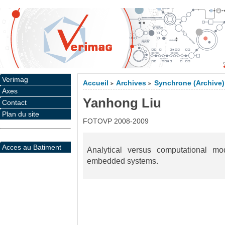
Verimag
Accueil
Archives
Synchrone (Archive)
>
>
Axes
Yanhong Liu
Contact
Plan du site
FOTOVP 2008-2009
Acces au Batiment
Analytical versus computational mo
embedded systems.