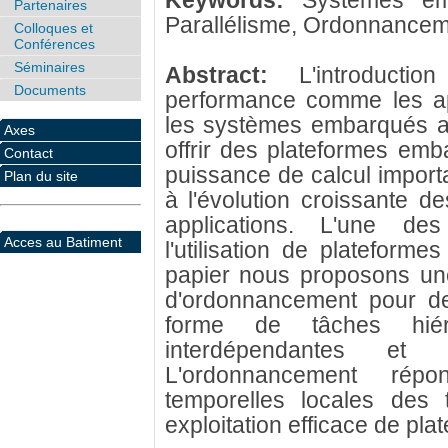
Keywords:
Systèmes emb
Partenaires
Parallélisme, Ordonnanceme
Colloques et
Conférences
Séminaires
Abstract:
L'introducti
Documents
performance comme les ap
les systèmes embarqués a
Axes
offrir des plateformes emb
Contact
puissance de calcul import
Plan du site
à l'évolution croissante d
applications. L'une de
Acces au Batiment
l'utilisation de plateform
papier nous proposons une
d'ordonnancement pour de
forme de tâches hiérar
interdépendantes et
L'ordonnancement rép
temporelles locales des
exploitation efficace de pl