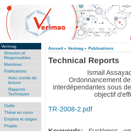
Verimag
Accueil
Verimag
Publications
>
>
Direction et
Responsables
Technical Reports
Membres
Publications
Ismail Assayad
Avec comité de
Ordonnancement de 
lecture
interdépendantes sous de
Rapports
objectif d'ef
Techniques
Outils
TR-2008-2.pdf
Thèse en cours
Emplois et stages
Projets