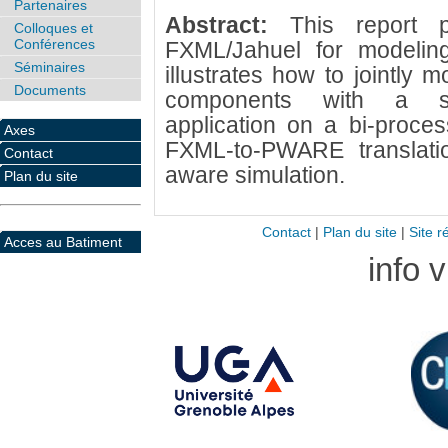
Partenaires
Abstract:
This report 
Colloques et
Conférences
FXML/Jahuel for modelin
Séminaires
illustrates how to jointly
Documents
components with a si
application on a bi-process
Axes
FXML-to-PWARE translati
Contact
aware simulation.
Plan du site
Contact
|
Plan du site
|
Site r
Acces au Batiment
info 