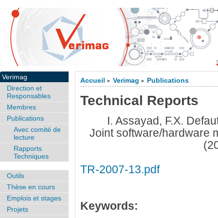
Verimag
Accueil
Verimag
Publications
>
>
Direction et
Responsables
Technical Reports
Membres
Publications
I. Assayad, F.X. Defau
Avec comité de
Joint software/hardware 
lecture
(2
Rapports
Techniques
TR-2007-13.pdf
Outils
Thèse en cours
Emplois et stages
Keywords:
Projets