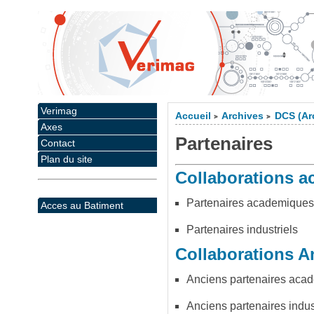
Verimag
Accueil
Archives
DCS (Ar
>
>
Axes
Partenaires
Contact
Plan du site
Collaborations ac
Partenaires academique
Acces au Batiment
Partenaires industriels
Collaborations A
Anciens partenaires aca
Anciens partenaires indus