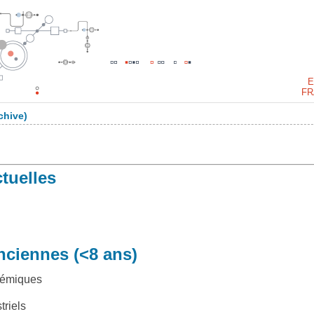
E
FR
chive)
tuelles
s
nciennes (<8 ans)
démiques
triels