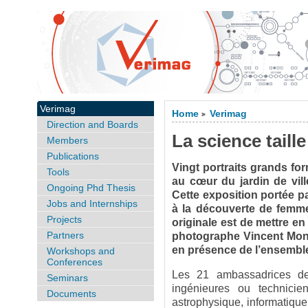
Verimag
Home
Verimag
>
Direction and Boards
La science taille
Members
Publications
Vingt portraits grands fo
Tools
au cœur du jardin de vil
Ongoing Phd Thesis
Cette exposition portée p
Jobs and Internships
à la découverte de femmes
Projects
originale est de mettre e
Partners
photographe Vincent Monc
en présence de l’ensemble
Workshops and
Conferences
Les 21 ambassadrices de 
Seminars
ingénieures ou technicien
Documents
astrophysique, informatique