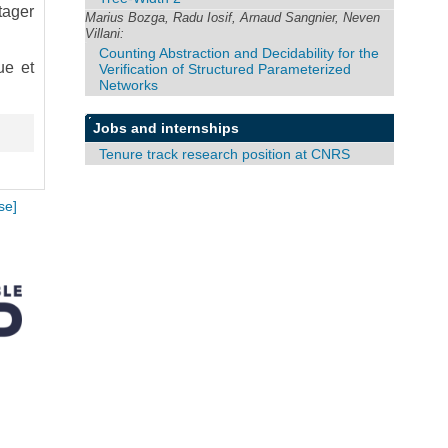
rtager
Marius Bozga, Radu Iosif, Arnaud Sangnier, Neven
Villani:
Counting Abstraction and Decidability for the
ue et
Verification of Structured Parameterized
Networks
Jobs and internships
Tenure track research position at CNRS
se]