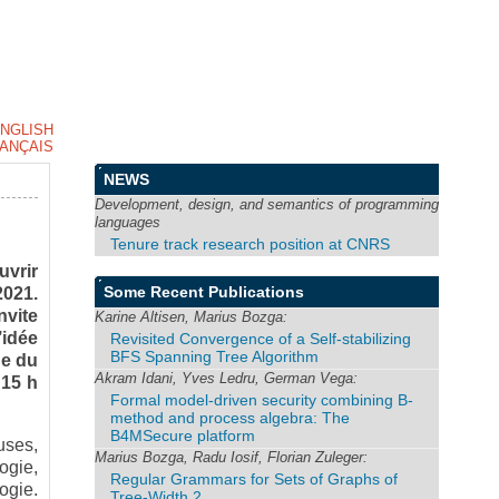
NGLISH
ANÇAIS
NEWS
Development, design, and semantics of programming
languages
Tenure track research position at CNRS
uvrir
Some Recent Publications
2021.
nvite
Karine Altisen, Marius Bozga:
’idée
Revisited Convergence of a Self-stabilizing
BFS Spanning Tree Algorithm
ue du
Akram Idani, Yves Ledru, German Vega:
 15 h
Formal model-driven security combining B-
method and process algebra: The
B4MSecure platform
uses,
Marius Bozga, Radu Iosif, Florian Zuleger:
ogie,
Regular Grammars for Sets of Graphs of
ogie.
Tree-Width 2