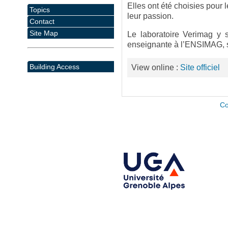
Elles ont été choisies pour l
Topics
leur passion.
Contact
Site Map
Le laboratoire Verimag y 
enseignante à l’ENSIMAG, sp
Building Access
View online :
Site officiel
Co