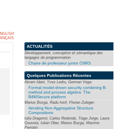
NGLISH
ANÇAIS
ACTUALITÉS
Développement, conception et sémantique des
langages de programmation
Chaire de professeur junior CNRS
Quelques Publications Récentes
Akram Idani, Yves Ledru, German Vega:
Formal model-driven security combining B-
method and process algebra: The
B4MSecure platform
Marius Bozga, Radu Iosif, Florian Zuleger:
Iterating Non-Aggregative Structure
Compositions
Iulia Dragomir, Carlos Redondo, Tiago Jorge, Laura
Gouveia, Iulian Ober, Marius Bozga, Maxime
Perrotin: