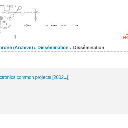
E
FR
rone (Archive)
Dissémination
Dissémination
>
>
ronics common projects [2002...[