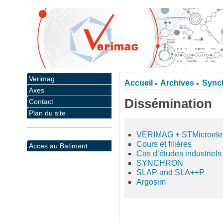
Verimag
Accueil
Archives
Synch
>
>
Axes
Dissémination
Contact
Plan du site
VERIMAG + STMicroelect
Cours et filières
Acces au Batiment
Cas d’études industriels
SYNCHRON
SLAP and SLA++P
Argosim