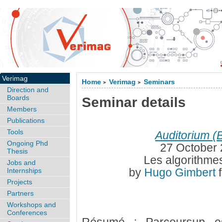
Verimag
Home
Verimag
Seminars
>
>
Direction and
Boards
Seminar details
Members
Publications
Tools
Auditorium (
Ongoing Phd
27 October 
Thesis
Les algorithme
Jobs and
by
Hugo Gimbert
Internships
Projects
Partners
Workshops and
Conferences