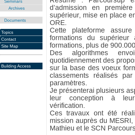
Résumé : Parcoursup est
Seminars
d’admission en première
Archives
supérieur, mise en place en
Documents
ORE.
Cette plateforme assure
Topics
formations du supérieur
Contact
formations, plus de 900.00
Site Map
Des algorithmes envoi
quotidiennement des propos
Building Access
sur la base des voeux form
classements réalisés par 
paramètres.
Je présenterai plusieurs as
leur conception à leur
vérification.
Ces travaux ont été réa
mission auprès du MESRI, e
Mathieu et le SCN Parcour